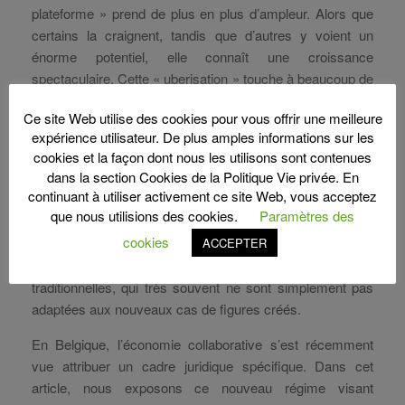
plateforme » prend de plus en plus d’ampleur. Alors que
certains la craignent, tandis que d’autres y voient un
énorme potentiel, elle connaît une croissance
spectaculaire. Cette « uberisation » touche à beaucoup de
secteurs et bouleverse l’économie traditionnelle. Qui
Ce site Web utilise des cookies pour vous offrir une meilleure
aurait pu imaginer il y a quelques années que des
expérience utilisateur. De plus amples informations sur les
services fournis par des particuliers pourraient
cookies et la façon dont nous les utilisons sont contenues
concurrencer les taxis, les restaurants, les hôtels, les
dans la section Cookies de la Politique Vie privée. En
banques, etc. ?
continuant à utiliser activement ce site Web, vous acceptez
que nous utilisions des cookies.
Paramètres des
Les business modèles innovants de l’économie
cookies
ACCEPTER
collaborative soulèvent également des questions qui
constituent un véritable défi pour les règles juridiques
traditionnelles, qui très souvent ne sont simplement pas
adaptées aux nouveaux cas de figures créés.
En Belgique, l’économie collaborative s’est récemment
vue attribuer un cadre juridique spécifique. Dans cet
article, nous exposons ce nouveau régime visant