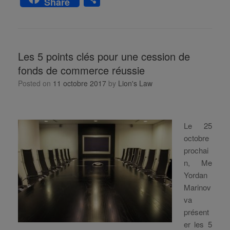
Share
h
ar
e
Les 5 points clés pour une cession de
fonds de commerce réussie
Posted on
11 octobre 2017
by
Lion's Law
Le 25
octobre
prochai
n, Me
Yordan
Marinov
va
présent
er les 5