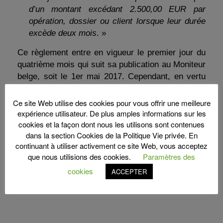
d’un montant excédant 2.500,00 EUR par
opération, dossier ou client lorsque leur durée
excède deux mois
. »
Ce règlement entre en vigueur le premier jour du
quatrième mois qui suit sa publication au Moniteur
belge, soit le 1er mai 2017. Cependant, en vertu
d’une décision de l’Assemblée générale de
l’O.B.F.G. du 12 décembre 2016, le premier
Ce site Web utilise des cookies pour vous offrir une meilleure
rapport devra porter sur une situation des
expérience utilisateur. De plus amples informations sur les
cookies et la façon dont nous les utilisons sont contenues
comptes au 31 décembre 2017 ou à la date de la
dans la section Cookies de la Politique Vie privée. En
première clôture d’exercice comptable survenant
continuant à utiliser activement ce site Web, vous acceptez
après l’entrée en vigueur du règlement.
que nous utilisions des cookies.
Paramètres des
S
cookies
ACCEPTER
Share
h
ar
e