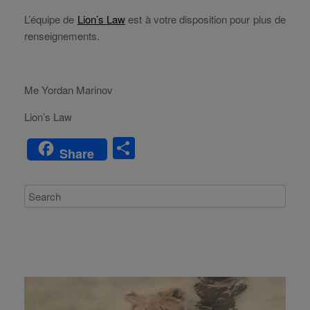
L’équipe de
Lion’s Law
est à votre disposition pour plus de
renseignements.
Me Yordan Marinov
Lion’s Law
S
Share
h
ar
e