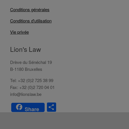
Conditions générales
Conditions d'utilisation
Vie privée
Lion's Law
Drève du Sénéchal 19
B-1180 Bruxelles
Tel: +32 (0)2 725 38 99
Fax: +32 (0)2 720 04 01
info@lionslaw.be
S
Share
h
ar