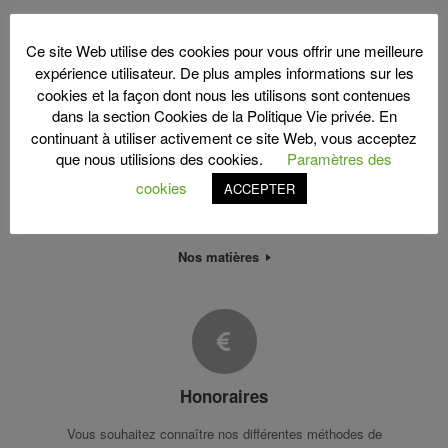
Ce site Web utilise des cookies pour vous offrir une meilleure
expérience utilisateur. De plus amples informations sur les
cookies et la façon dont nous les utilisons sont contenues
dans la section Cookies de la Politique Vie privée. En
Matières
continuant à utiliser activement ce site Web, vous acceptez
que nous utilisions des cookies.
Paramètres des
You can edit this home page using our free, drag and drop
cookies
ACCEPTER
Page Builder, or simply disable it to fall back to a standard
blog. It's a powerful page building experience.
Nos matières
Honoraires
Vous souhaitez connaître nos différentes méthodes de