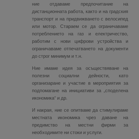
ние отдаваме предпочитание на
дистанционната работа, както и на градския
транспорт и на придвижването с велосипед
или мотор. Стараем се да ограничаваме
потреблението на газ и електричество,
работим с нови цифрови устройства и
ограничаваме отпечатването на документи
до строг минимум и т.н.
Ние имаме идея за осъществяване на
полезни социални дейности, като
организаране и участие в мероприятия за
подпомагане на инициативи за „споделена
икономика“ и др.
И накрая, ние се опитваме да стимулираме
местната икономика чрез даване на
предимство на местни фирми за
необходимите ни стоки и услуги.