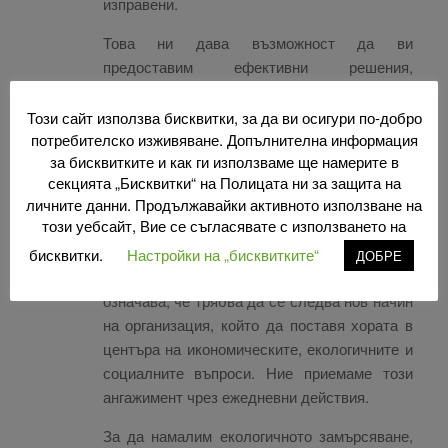
изправени.
Това ни дава възможност да ви
предоставим ефективни решения,
съответстващи на вашия казус.
Този сайт използва бисквитки, за да ви осигури по-добро
Социална и екологична
потребителско изживяване. Допълнителна информация
отговорност
за бисквитките и как ги използваме ще намерите в
секцията „Бисквитки“ на Полицата ни за защита на
личните данни. Продължавайки активното използване на
Ние сме убедени, че днес ключът към
този уебсайт, Вие се съгласявате с използването на
прогреса се намира в отношението към
околната среда, социалното развитие и
бисквитки.
Настройки на „бисквитките“
ДОБРЕ
устойчивия икономически модел. Това
означава, че трябва да се следва нов начин
на организация, който да поставя хората в
центъра на икономическите, екологичните и
социалните въпроси. Ние приемаме този
ангажимент чрез ежедневни действия.
За да намалим екологичното замърсяване,