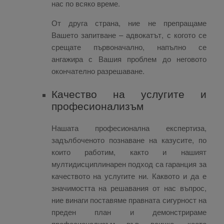
нас по всяко време.
От друга страна, ние не препращаме
Вашето запитване – адвокатът, с когото се
срещате първоначално, напълно се
ангажира с Вашия проблем до неговото
окончателно разрешаване.
Качество на услугите и
професионализъм
Нашата професионална експертиза,
задълбоченото познаване на казусите, по
които работим, както и нашият
мултидисциплинарен подход са гаранция за
качеството на услугите ни. Каквото и да е
значимостта на решавания от нас въпрос,
ние винаги поставяме правната сигурност на
преден план и демонстрираме
професионализъм във всичко, което