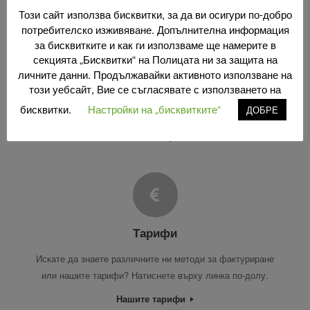
Този сайт използва бисквитки, за да ви осигури по-добро
потребителско изживяване. Допълнителна информация
за бисквитките и как ги използваме ще намерите в
секцията „Бисквитки“ на Полицата ни за защита на
Експертиза
личните данни. Продължавайки активното използване на
този уебсайт, Вие се съгласявате с използването на
Открийте нашите сфери на компетентност като щракнете
бисквитки.
Настройки на „бисквитките“
ДОБРЕ
върху линка по-долу.
Нашата експертиза
Тарифи
Искате да знаете различните ни методи за фактуриране
или нашите тарифи? Натиснете върху линка по-долу.
Нашите тарифи