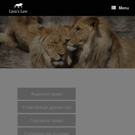
Menu
Фирмено право
Стартиращи дружества
Търговско право
Събиране на дългове