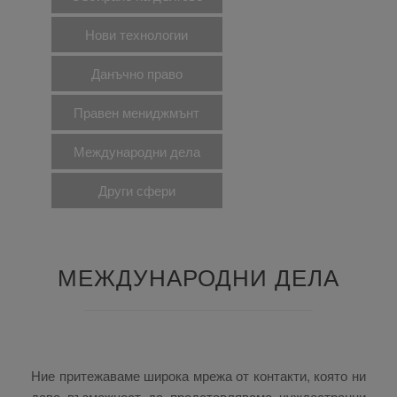
Нови технологии
Данъчно право
Правен мениджмънт
Международни дела
Други сфери
МЕЖДУНАРОДНИ ДЕЛА
Ние притежаваме широка мрежа от контакти, която ни
дава възможност да представляваме чуждестранни