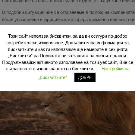
претоварване на собствения правен отдел, от напускане или за
В подобни ситуации ние се отзоваваме в помощ на компанията,
и/или управление в юридическата сфера временно или постоян
Продължителността на нашата интервенция може да бъде от е
Този сайт използва бисквитки, за да ви осигури по-добро
от няколко часа до пълни работни дни.
потребителско изживяване. Допълнителна информация за
бисквитките и как ги използваме ще намерите в секцията
„Бисквитки“ на Полицата ни за защита на личните данни.
Продължавайки активното използване на този уебсайт, Вие се
съгласявате с използването на бисквитки.
Настройки на
„бисквитките“
ДОБРЕ