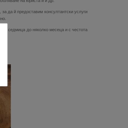
боляване на юриста й и др.
 за да й предоставим консултантски услуги
но.
дна седмица до няколко месеца и с честота