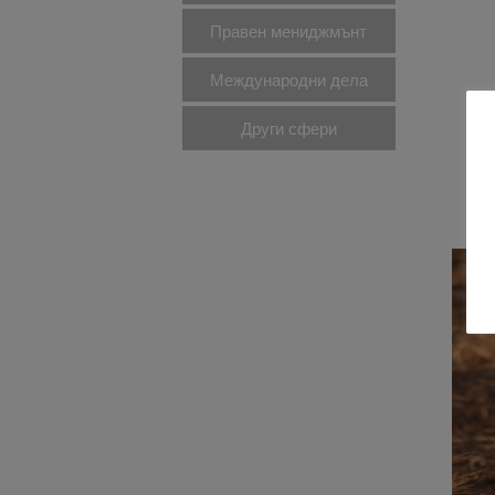
Правен мениджмънт
Международни дела
Други сфери