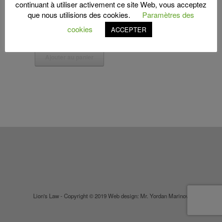
Procès-verbal de sortie
continuant à utiliser activement ce site Web, vous acceptez
locative – remise de clés
que nous utilisions des cookies.
Paramètres des
PDF
cookies
ACCEPTER
€
10,00
Ajouter au panier
Lion's Law - Copyright © 2019 Web design: Mr. Yordan Marinov