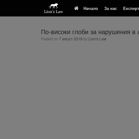
Начало
За нас
Експер
По-високи глоби за нарушения в
Posted on
7 август 2019
by
Lion's Law