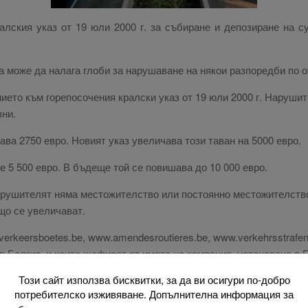
ралския указ от 19 юли 2000 г. за събиране и депозиране на 
а може да налага глоби за нарушаване на някои разпоредби по 
ието към горепосочения кралски указ от 19 юли 2000 г. Нарушит
ни.
а 2750 евро. Новият указ увеличава този таван на 5000 евро.
 5 500 евро. В бъдеще той се повишава до 10 000 евро.
нарушителят няма местожителство или постоянно местожителств
що се увеличават.
rkeersboetes.be, www.amendesroutieres.be, www.verkehrsstrafen.b
 Белгия. и които шофират от името на компания, установена в Б
Този сайт използва бисквитки, за да ви осигури по-добро
авен Вестник на 27 юни 2019 г. Той влиза в сила на 7 юли 2019 
потребителско изживяване. Допълнителна информация за