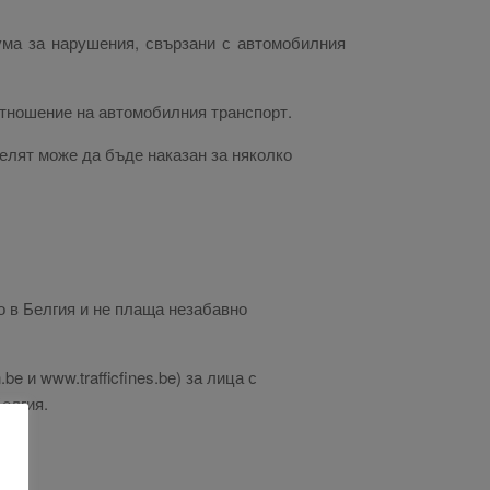
сума за нарушения, свързани с автомобилния
отношение на автомобилния транспорт.
елят може да бъде наказан за няколко
о в Белгия и не плаща незабавно
e и www.trafficfines.be) за лица с
елгия.
г.