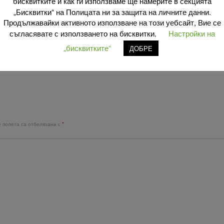
бисквитките и как ги използваме ще намерите в секцията
„Бисквитки“ на Полицата ни за защита на личните данни.
Продължавайки активното използване на този уебсайт, Вие се
ия
.
съгласявате с използването на бисквитки.
Настройки на
„бисквитките“
ДОБРЕ
 полета са отбелязани с
*