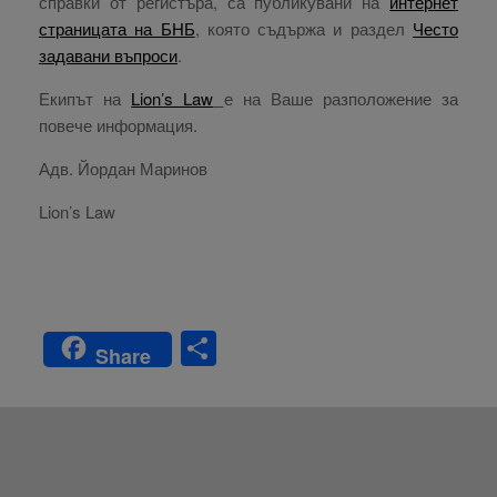
справки от регистъра, са публикувани на
интернет
страницата на БНБ
, която съдържа и раздел
Често
задавани въпроси
.
Екипът на
Lion’s Law
е на Ваше разположение за
повече информация.
Адв. Йордан Маринов
Lion’s Law
S
Share
h
ar
e